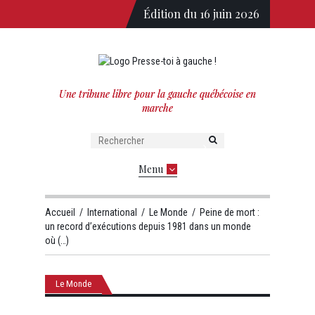
Édition du 16 juin 2026
Une tribune libre pour la gauche québécoise en
marche
Menu
Accueil
/
International
/
Le Monde
/
Peine de mort :
un record d’exécutions depuis 1981 dans un monde
où (…)
Le Monde